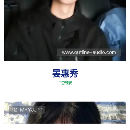
晏惠秀
IT管理员