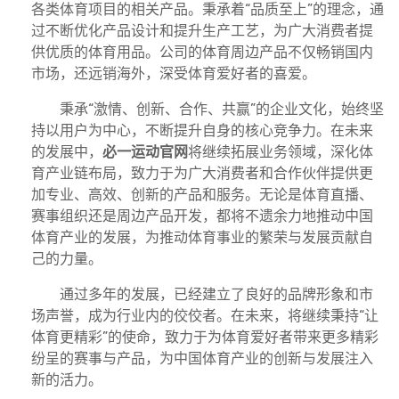
各类体育项目的相关产品。秉承着“品质至上”的理念，通
过不断优化产品设计和提升生产工艺，为广大消费者提
供优质的体育用品。公司的体育周边产品不仅畅销国内
市场，还远销海外，深受体育爱好者的喜爱。
秉承“激情、创新、合作、共赢”的企业文化，始终坚
持以用户为中心，不断提升自身的核心竞争力。在未来
的发展中，
必一运动官网
将继续拓展业务领域，深化体
育产业链布局，致力于为广大消费者和合作伙伴提供更
加专业、高效、创新的产品和服务。无论是体育直播、
赛事组织还是周边产品开发，都将不遗余力地推动中国
体育产业的发展，为推动体育事业的繁荣与发展贡献自
己的力量。
通过多年的发展，已经建立了良好的品牌形象和市
场声誉，成为行业内的佼佼者。在未来，将继续秉持“让
体育更精彩”的使命，致力于为体育爱好者带来更多精彩
纷呈的赛事与产品，为中国体育产业的创新与发展注入
新的活力。