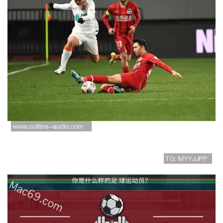
武汉足球队精英赛战术解析与表现
评估全景回顾