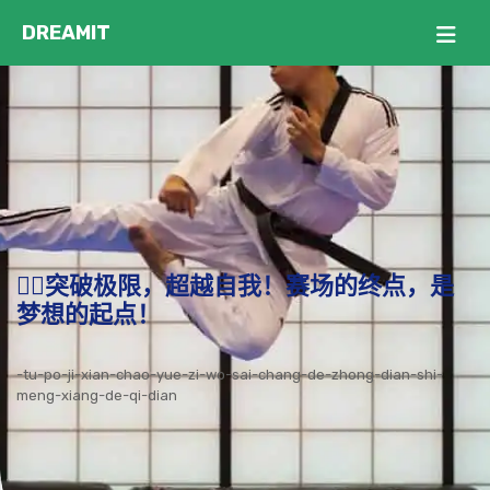
🏃‍♂️突破极限，超越自我！赛场的终点，是
梦想的起点！
️-tu-po-ji-xian-chao-yue-zi-wo-sai-chang-de-zhong-dian-shi-
meng-xiang-de-qi-dian