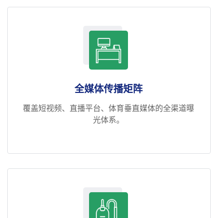
全媒体传播矩阵
覆盖短视频、直播平台、体育垂直媒体的全渠道曝
光体系。