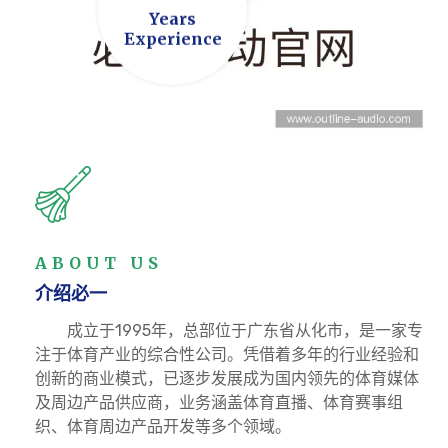
Years
Experience
ABOUT US
介绍
必一
成立于1995年，总部位于广东省从化市，是一家专
注于体育产业的综合性公司。凭借着多年的行业经验和
创新的商业模式，已逐步发展成为国内领先的体育媒体
及周边产品供应商，业务涵盖体育直播、体育赛事组
织、体育周边产品开发等多个领域。